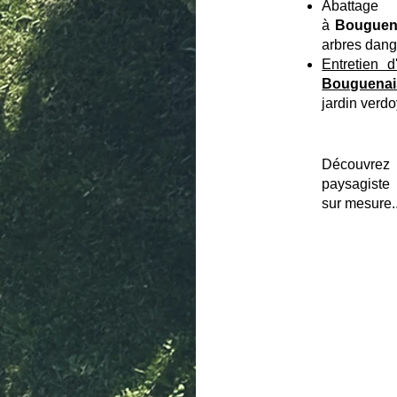
Abattage
à
Bouguen
arbres dang
Entretien 
Bouguenai
jardin verdo
Découvrez
paysagist
sur mesure..