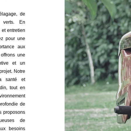
élagage, de
s verts. En
 et entretien
ez pour une
ortance aux
 offrons une
ntive et un
ojet. Notre
la santé et
din, tout en
ironnement
profondie de
s proposons
tueuses de
aux besoins