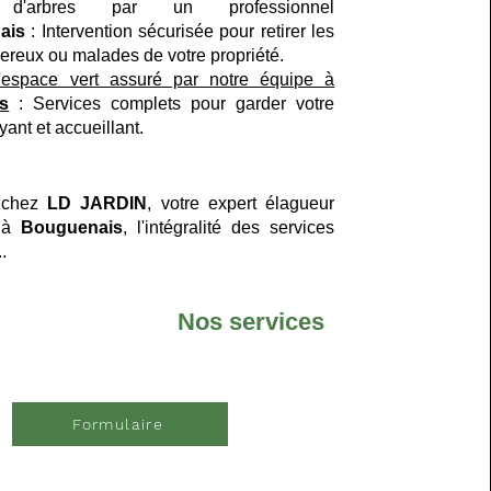
 d'arbres par un professionnel
ais
: Intervention sécurisée pour retirer les
ereux ou malades de votre propriété.
d'espace vert assuré par notre équipe à
s
: Services complets pour garder votre
yant et accueillant.
 chez
LD JARDIN
, votre expert élagueur
e à
Bouguenais
, l'intégralité des services
.
Nos services
Formulaire