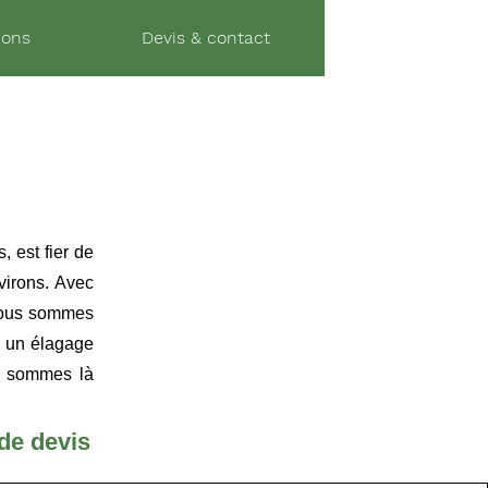
06 37 72 09 44
ions
Devis & contact
07 80 47 36 34
, est fier de
virons. Avec
 nous sommes
ur un élagage
us sommes là
e devis