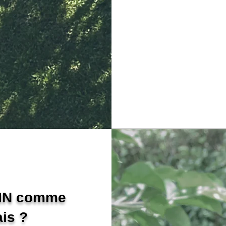
DIN comme
is ?