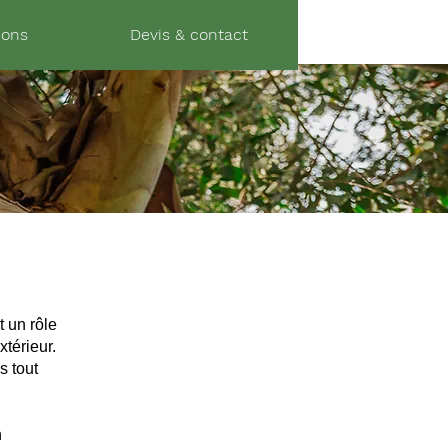
06 37 72 09 44
ions
Devis & contact
07 80 47 36 34
 un rôle
xtérieur.
s tout
n