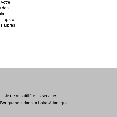
 votre
t des
tre
on rapide
os arbres
liste de nos différents services
 Bouguenais dans la Loire-Atlantique