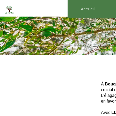
Accueil
À
Boug
crucial 
L'élagag
en favor
Avec
L