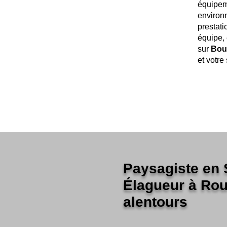
équipeme
environn
prestati
équipe, 
sur
Bou
et votre 
Paysagiste en 
Élagueur à Rou
alentours